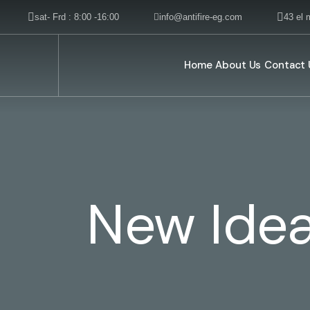
sat- Frd : 8:00 -16:00
info@antifire-eg.com
43 el 
Home
About Us
Contact 
New Idea