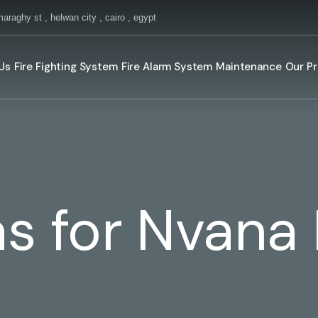
maraghy st , helwan city , cairo , egypt
Us
Fire Fighting System
Fire Alarm System
Maintenance
Our Pr
s for Nvana