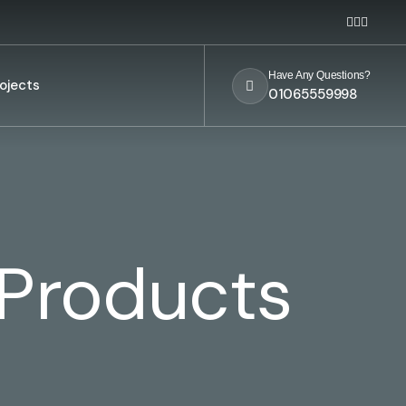
Have Any Questions?
ojects
01065559998
 Products